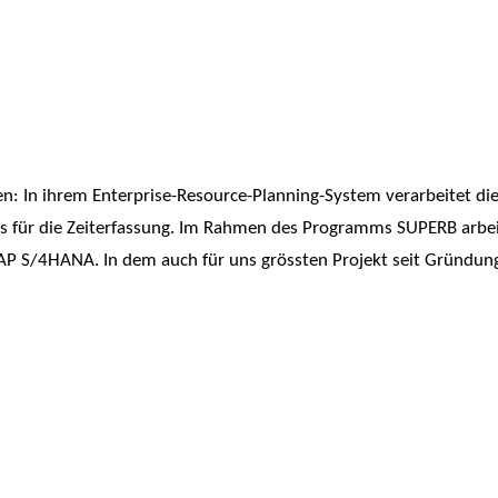
: In ihrem Enterprise-Resource-Planning-System verarbeitet die
es für die Zeiterfassung. Im Rahmen des Programms SUPERB arbei
AP S/4HANA. In dem auch für uns grössten Projekt seit Gründun
ERUNGEN
zivile Bundesverwaltung insbesondere in den Bereichen