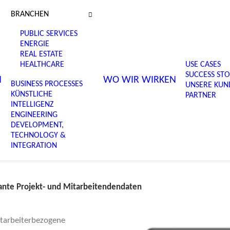
BRANCHEN
ICES,
PUBLIC SERVICES
ENERGIE
JEKTE
REAL ESTATE
HEALTHCARE
USE CASES
SUCCESS STO
F
N
WO WIR WIRKEN
BUSINESS PROCESSES
UNSERE KUN
KÜNSTLICHE
PARTNER
INTELLIGENZ
ENGINEERING
DEVELOPMENT,
TECHNOLOGY &
INTEGRATION
vante Projekt- und Mitarbeitendendaten
itarbeiterbezogene