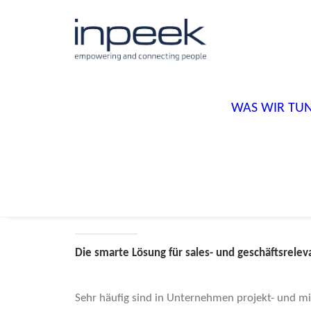
SKILLS, BEST PRACT
EINSÄTZE UND PRO
JEDERZEIT IM GRIF
WAS WIR TU
INPEEK SUMMARIX
Die smarte Lösung für sales- und geschäftsrele
Sehr häufig sind in Unternehmen projekt- und m