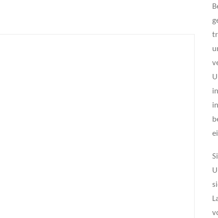
B
g
t
u
v
U
i
i
b
e
S
U
s
L
v