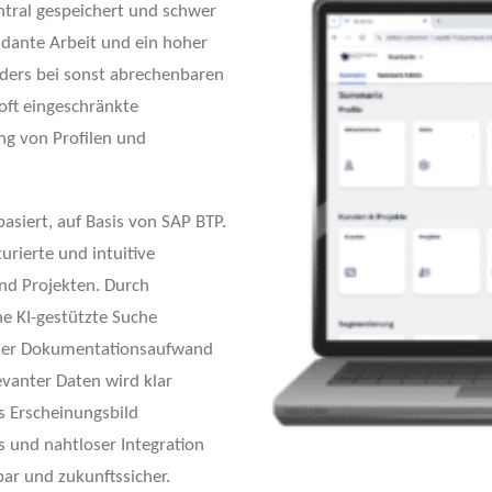
ntral gespeichert und schwer
undante Arbeit und ein hoher
nders bei sonst abrechenbaren
oft eingeschränkte
ng von Profilen und
asiert, auf Basis von SAP BTP.
urierte und intuitive
und Projekten. Durch
ne KI-gestützte Suche
 der Dokumentationsaufwand
levanter Daten wird klar
s Erscheinungsbild
s und nahtloser Integration
ar und zukunftssicher.