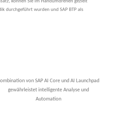
nsatz, können Sie im Handumdrehen gezielt
odik durchgeführt wurden und SAP BTP als
ombination von SAP AI Core und AI Launchpad
gewährleistet intelligente Analyse und
Automation