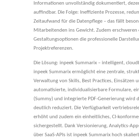
Informationen unvollständig dokumentiert, deze
auffindbar. Die Folge: Ineffiziente Prozesse, red
Zeitaufwand für die Datenpflege – das fällt beso
Mitarbeitenden ins Gewicht. Zudem erschweren 
Gestaltungsoptionen die professionelle Darstellu
Projektreferenzen.
Die Lösung: inpeek Summarix – intelligent, cloudb
inpeek Summarix ermöglicht eine zentrale, strukt
Verwaltung von Skills, Best Practices, Einsätzen 
automatisierte, individualisierbare Formulare, ei
(Summy) und integrierte PDF-Generierung wird
deutlich reduziert. Die Verfügbarkeit vertriebsre
erhöht und zudem ein einheitliches, CI-konforme
sichergestellt. Dank Versionierung, Analytics-App
über SaaS-APIs ist inpeek Summarix hoch skalierb